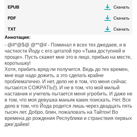
EPUB
Скачать
PDF
Скачать
TXT
Скачать
Аннотация:
- @#*@$@ @**@# - Поминал я всех тех джедаев, и в
частности Йоду с его цитатой про «Тьма доступней и
проще». Пусть скажет мне это в лицо, прибью на месте,
коротышку!
Хотя, прибить вряд-ли получится. Ведь до тех времен,
мне еще надо дожить, а это сделать крайне
проблематично. И нет, дело не в том, что меня сейчас
пытаются СОЖРАТЬ(!). И не в том, что мой милый
наставник и учитель пытается меня угробить. И даже не
в том, что моя девушка маньяк каких поискать. Нет. Все
дело в том, что Йода родится лишь через двадцать пять
тысяч лет. Добро, блин, пожаловать на Тайтон! Во
времена до рождения Республики и странствия первых
дже'дайев!