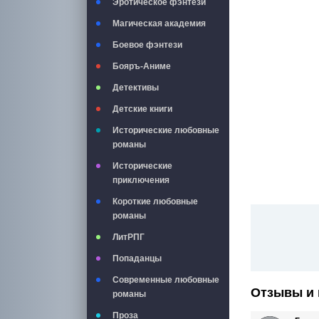
Эротическое фэнтези
Магическая академия
Боевое фэнтези
Бояръ-Аниме
Детективы
Детские книги
Исторические любовные
романы
Исторические
приключения
Короткие любовные
романы
ЛитРПГ
Попаданцы
Современные любовные
Отзывы и 
романы
Проза