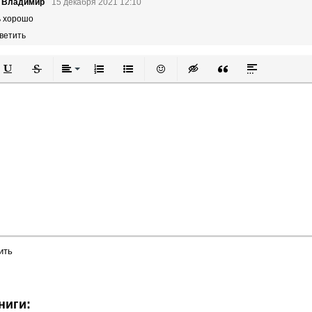
ь Владимир
15 декабря 2021 12:10
ь хорошо
ветить
й
в
Подчеркнутый
Зачеркнутый
Выравнивание
Нумерованный список
Маркированный список
Вставить смайлик
Вставка скрытого текста
Вставка цитаты
Вставка спой
ить
ниги: