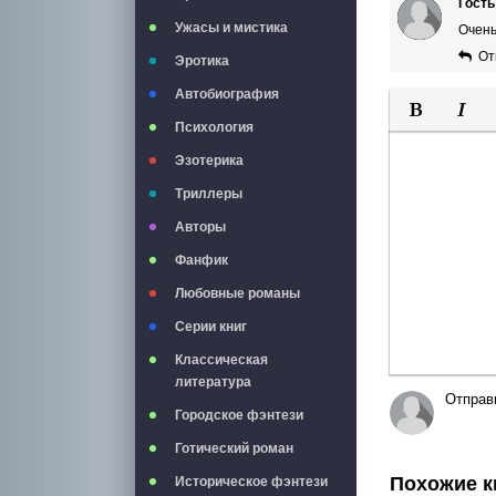
Гост
Ужасы и мистика
Очен
От
Эротика
Автобиография
Психология
Полужирны
Курси
Эзотерика
Триллеры
Авторы
Фанфик
Любовные романы
Серии книг
Классическая
литература
Отправ
Городское фэнтези
Готический роман
Похожие к
Историческое фэнтези