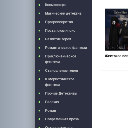
Космоопера
Магический детектив
Прогрессорство
Постапокалипсис
Развитие героя
Романтическое фэнтези
Приключенческое
фэнтези
Становление героя
Юмористическое
фэнтези
Прочие Детективы
Рассказ
Роман
Современная проза
Остросюжетные