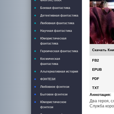
ФАНТАСТИКА
Боевая фантастика
Детективная фантастика
Любовная фантастика
Научная фантастика
Юмористическая
фантастика
Скачать Кни
Героическая фантастика
Космическая
FB2
фантастика
EPUB
Альтернативная история
PDF
ФЭНТЕЗИ
Любовное фэнтези
TXT
Аннотация:
Бытовое фэнтези
Два героя, 
Юмористическое
Служба коро
фэнтези