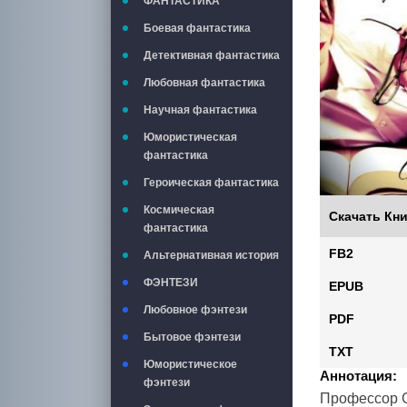
ФАНТАСТИКА
Боевая фантастика
Детективная фантастика
Любовная фантастика
Научная фантастика
Юмористическая
фантастика
Героическая фантастика
Космическая
Скачать Кни
фантастика
FB2
Альтернативная история
ФЭНТЕЗИ
EPUB
Любовное фэнтези
PDF
Бытовое фэнтези
TXT
Юмористическое
Аннотация:
фэнтези
Профессор С