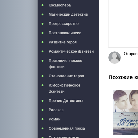
Космоопера
Магический детектив
Прогрессорство
Постапокалипсис
Развитие героя
Романтическое фэнтези
Отправ
Приключенческое
фэнтези
Становление героя
Похожие к
Юмористическое
фэнтези
Прочие Детективы
Рассказ
Роман
Современная проза
Остросюжетные