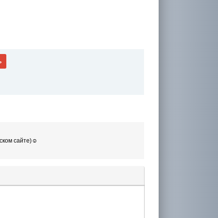
ь
ском сайте)☺️
лера