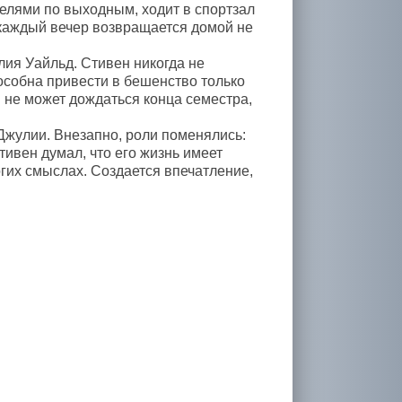
телями по выходным, ходит в спортзал
 каждый вечер возвращается домой не
лия Уайльд. Стивен никогда не
особна привести в бешенство только
 не может дождаться конца семестра,
е Джулии. Внезапно, роли поменялись:
тивен думал, что его жизнь имеет
огих смыслах. Создается впечатление,