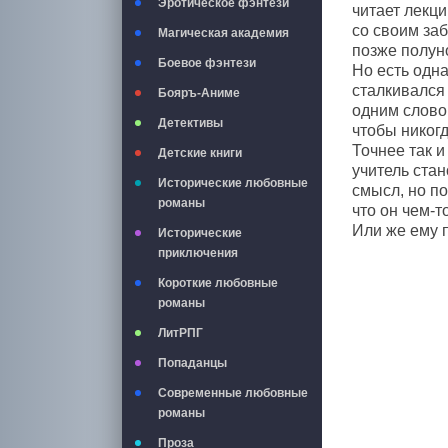
Эротическое фэнтези
читает лекци
со своим за
Магическая академия
позже полун
Боевое фэнтези
Но есть одна
сталкивался
Бояръ-Аниме
одним слово
Детективы
чтобы никогд
Точнее так и
Детские книги
учитель стан
Исторические любовные
смысл, но п
романы
что он чем-т
Или же ему 
Исторические
приключения
Короткие любовные
романы
ЛитРПГ
Попаданцы
Современные любовные
романы
Проза