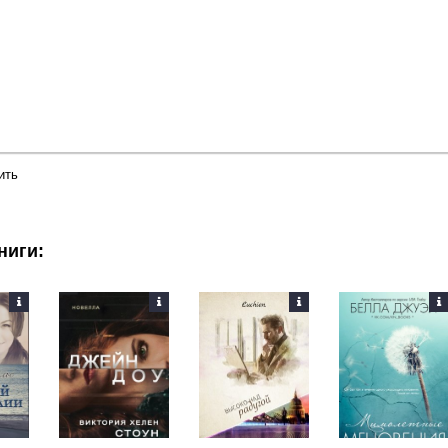
ить
ниги: