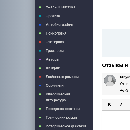
Ужасы и мистика
Эротика
Автобиография
Психология
Эзотерика
Триллеры
Авторы
Отзывы и 
Фанфик
Любовные романы
tanya
Отлич
Серии книг
От
Классическая
литература
Городское фэнтези
Полужирны
Курси
Готический роман
Историческое фэнтези