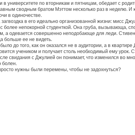
и в университете по вторникам и пятницам, обедает с роди
бавным сводным братом Мэттом несколько раз в неделю. И
очи в одиночестве.
 загвоздка в его идеально организованной жизни: мисс Джу
 с более непокорной студенткой. Она груба, вызывающа, сп
м, а одевается совершенно неподобающе для леди. Стивен
а больше ее не видеть.
 было до того, как он оказался не в аудитории, а в квартир
овится учеником и получает столь необходимый ему урок. С
осле свидания с Джулией он понимает, что изменился во мн
о болен.
просто нужны были перемены, чтобы не задохнуться?