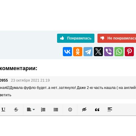
Понравилась
Не понравилас
комментарии:
0955
23 октября 2021 21:19
ная☑️Думала фуфло будет..а нет..затянуло! Даже 2-ю часть нашла ( на англий
ветить
й
в
Подчеркнутый
Зачеркнутый
Выравнивание
Нумерованный список
Маркированный список
Вставить смайлик
Вставка скрытого текста
Вставка цитаты
Вставка спой