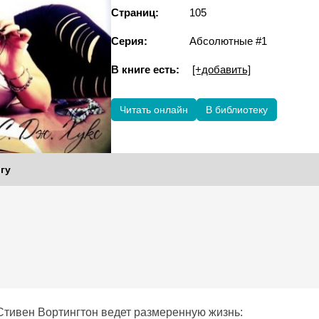
Страниц:
105
Серия:
Абсолютные #1
В книге есть:
[+добавить]
Читать онлайн
В библиотеку
гу
тивен Вортингтон ведет размеренную жизнь: