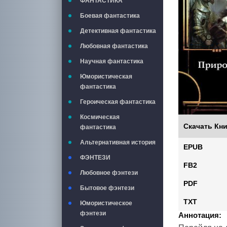
ФАНТАСТИКА
Боевая фантастика
Детективная фантастика
Любовная фантастика
Научная фантастика
Юмористическая
фантастика
Героическая фантастика
Космическая
Скачать Кни
фантастика
Альтернативная история
EPUB
ФЭНТЕЗИ
FB2
Любовное фэнтези
PDF
Бытовое фэнтези
TXT
Юмористическое
фэнтези
Аннотация: