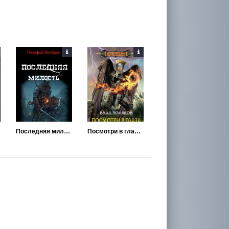
Последняя милость
Посмотри в глаза Инферно