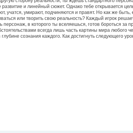
другую сторону реальности, ты ждешь стандартного персона
 развитие и линейный сюжет. Однако тебе открывается цел
ют, учатся, умирают, подчиняются и правят. Но как же быть,
ваться или творить свою реальность? Каждый игрок решает 
ь персонаж, в которого ты вселяешься, готов бороться за п
тоятельствами всегда лишь часть картины мира любого чело
в глубине сознания каждого. Как достигнуть следующего уро