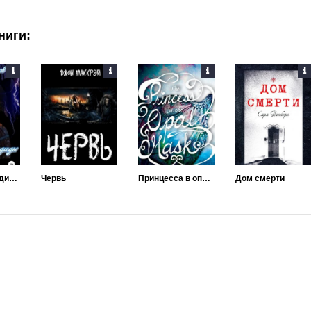
ниги:
Пионеры Лиадиды
Червь
Принцесса в опаловой маске
Дом смерти