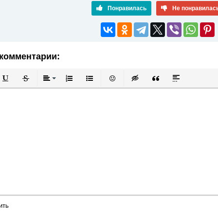
Понравилась
Не понравилас
комментарии:
й
в
Подчеркнутый
Зачеркнутый
Выравнивание
Нумерованный список
Маркированный список
Вставить смайлик
Вставка скрытого текста
Вставка цитаты
Вставка спой
ить