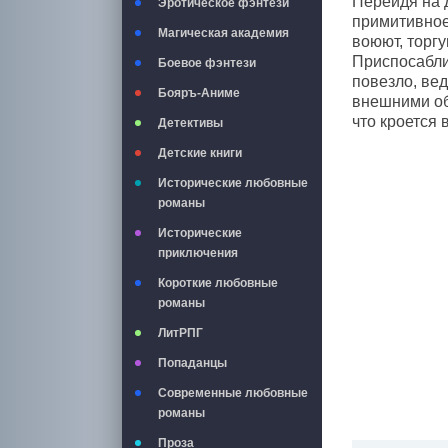
Перейдя на 
Эротическое фэнтези
примитивное
Магическая академия
воюют, торгу
Приспосабли
Боевое фэнтези
повезло, вед
Бояръ-Аниме
внешними обс
что кроется 
Детективы
Детские книги
Исторические любовные
романы
Исторические
приключения
Короткие любовные
романы
ЛитРПГ
Попаданцы
Современные любовные
романы
Проза