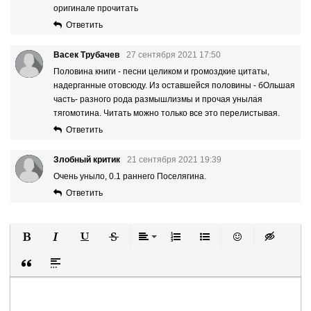
оригинале прочитать
Ответить
Васек Трубачев
27 сентября 2021 17:50
Половина книги - песни целиком и громоздкие цитаты,
надерганные отовсюду. Из оставшейся половины - бОльшая
часть- разного рода размышлизмы и прочая унылая
тягомотина. Читать можно только все это перелистывая.
Ответить
Злобный критик
21 сентября 2021 19:39
Очень уныло, 0.1 раннего Поселягина.
Ответить
Полужирный
Курсив
Подчеркнутый
Зачеркнутый
Выравнивание
Нумерованный список
Маркированный список
Вставить смайли
Вставка ск
Вставка цитаты
Вставка спойлера