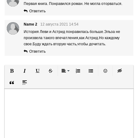
Первая книга. Понравился роман. Не могла оторваться.
Ответить
Name 2
12 августа 2021 14:54
История Леви и Астрид понравилась больше.Эльза не
произвела такого впечатления,как Астрид.Но каждому
свое.Буду ждать вторую часть,чтобы дочитать.
Ответить
Полужирный
Курсив
Подчеркнутый
Зачеркнутый
Выравнивание
Нумерованный список
Маркированный список
Вставить смайли
Вставка ск
Вставка цитаты
Вставка спойлера