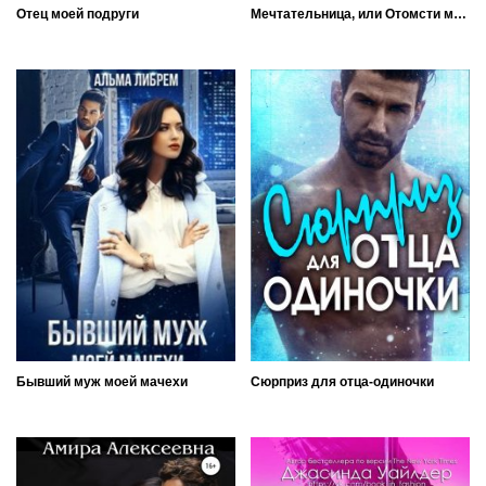
Отец моей подруги
Мечтательница, или Отомсти мне, если сможешь
Бывший муж моей мачехи
Сюрприз для отца-одиночки