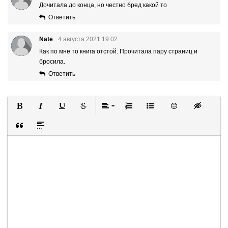
Дочитала до конца, но честно бред какой то
Ответить
Nate
4 августа 2021 19:02
Как по мне то книга отстой. Прочитала пару страниц и
бросила.
Ответить
Полужирный
Курсив
Подчеркнутый
Зачеркнутый
Выравнивание
Нумерованный список
Маркированный список
Вставить смайли
Вставка ск
Вставка цитаты
Вставка спойлера