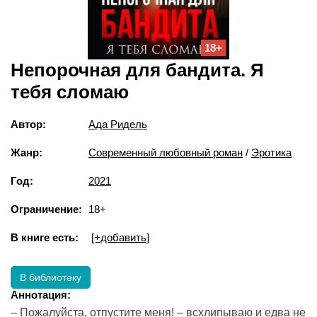
18+
Непорочная для бандита. Я
тебя сломаю
Автор:
Ада Ридель
Жанр:
Современный любовный роман
/
Эротика
Год:
2021
Ограничение:
18+
В книге есть:
[+добавить]
В библиотеку
Аннотация:
– Пожалуйста, отпустите меня! – всхлипываю и едва не