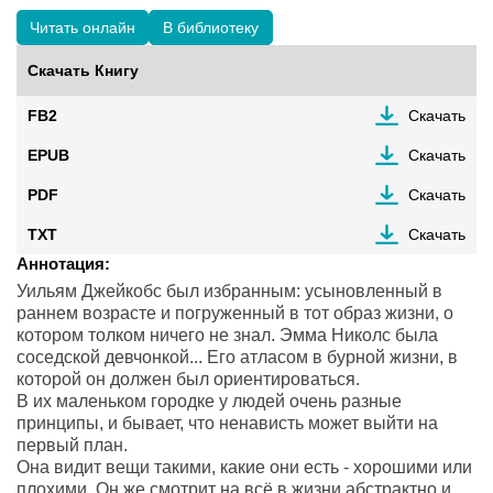
Читать онлайн
В библиотеку
Скачать Книгу
FB2
Скачать
EPUB
Скачать
PDF
Скачать
TXT
Скачать
Аннотация:
Уильям Джейкобс был избранным: усыновленный в
раннем возрасте и погруженный в тот образ жизни, о
котором толком ничего не знал. Эмма Николс была
соседской девчонкой... Его атласом в бурной жизни, в
которой он должен был ориентироваться.
В их маленьком городке у людей очень разные
принципы, и бывает, что ненависть может выйти на
первый план.
Она видит вещи такими, какие они есть - хорошими или
плохими. Он же смотрит на всё в жизни абстрактно и