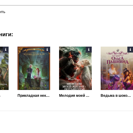
ить
ниги:
ь
Прикладная некромантия. Записки между страниц
Мелодия моей жизни - потанцуем?
Ведьма в шоколаде