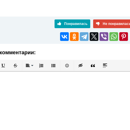
Понравилась
Не понравилас
комментарии:
й
в
Подчеркнутый
Зачеркнутый
Выравнивание
Нумерованный список
Маркированный список
Вставить смайлик
Вставка скрытого текста
Вставка цитаты
Вставка спой