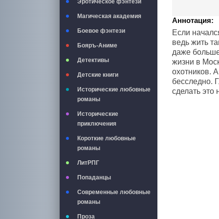
Эротическое фэнтези
Магическая академия
Аннотация:
Боевое фэнтези
Если начался
ведь жить т
Бояръ-Аниме
даже больше
Детективы
жизни в Мос
охотников. А
Детские книги
бесследно. 
Исторические любовные
сделать это 
романы
Исторические
приключения
Короткие любовные
романы
ЛитРПГ
Попаданцы
Современные любовные
романы
Проза