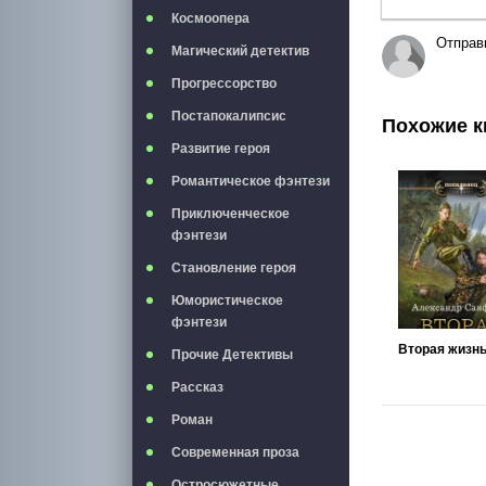
Космоопера
Отправ
Магический детектив
Прогрессорство
Постапокалипсис
Похожие к
Развитие героя
Романтическое фэнтези
Приключенческое
фэнтези
Становление героя
Юмористическое
фэнтези
Вторая жизн
Прочие Детективы
Рассказ
Роман
Современная проза
Остросюжетные