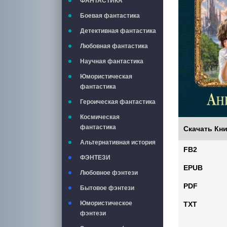
ФАНТАСТИКА
Боевая фантастика
Детективная фантастика
Любовная фантастика
Научная фантастика
Юмористическая
фантастика
Героическая фантастика
Космическая
фантастика
Скачать Кни
Альтернативная история
FB2
ФЭНТЕЗИ
EPUB
Любовное фэнтези
PDF
Бытовое фэнтези
Юмористическое
TXT
фэнтези