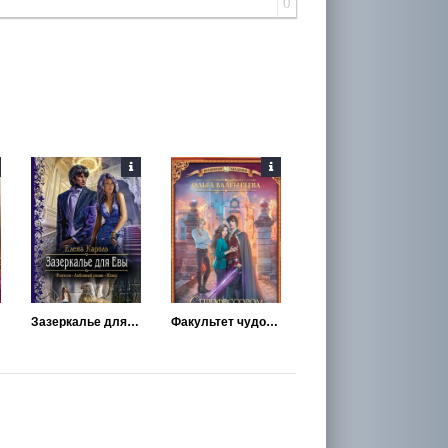
0
Зазеркалье для Евы
Факультет чудовищ. С профессором шутки плохи