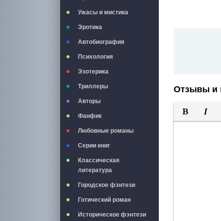
Ужасы и мистика
Эротика
Автобиография
Психология
Эзотерика
Триллеры
Отзывы и 
Авторы
Фанфик
Полужирны
Курси
Любовные романы
Серии книг
Классическая
литература
Городское фэнтези
Готический роман
Историческое фэнтези