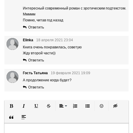
Интересный современный роман с эротическим подтекстом.
Ммммм
Помню, читав год назад
Ответить
Elinka
18 апреля 2021 23:04
Книга очень понравилась, советую
Жду второй части))
Ответить
Гость Татьяна
19 февраля 2021 19:09
А продолжение когда будет?
Ответить
Полужирный
Курсив
Подчеркнутый
Зачеркнутый
Выравнивание
Нумерованный список
Маркированный список
Вставить смайли
Вставка ск
Вставка цитаты
Вставка спойлера