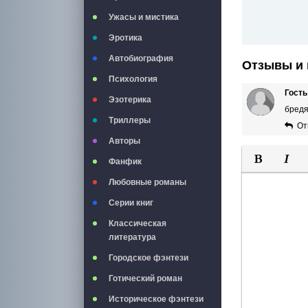
Ужасы и мистика
Эротика
Автобиография
Отзывы и 
Психология
Гость
Эзотерика
бред
Триллеры
От
Авторы
Фанфик
Полужирны
Курси
Любовные романы
Серии книг
Классическая
литература
Городское фэнтези
Готический роман
Историческое фэнтези