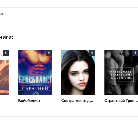
ить
ниги:
Бейсболист
Сестра моего друга
Страстный Тренер для Пышки