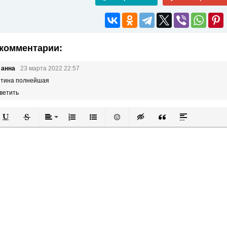
комментарии:
 анна
23 марта 2022 22:57
ятина полнейшая
ветить
й
в
Подчеркнутый
Зачеркнутый
Выравнивание
Нумерованный список
Маркированный список
Вставить смайлик
Вставка скрытого текста
Вставка цитаты
Вставка спой