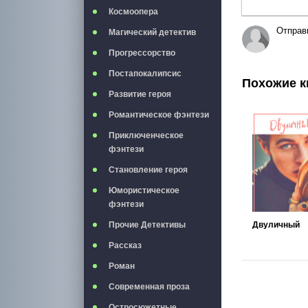
Космоопера
Отправ
Магический детектив
Прогрессорство
Постапокалипсис
Похожие к
Развитие героя
Романтическое фэнтези
Приключенческое
фэнтези
Становление героя
Юмористическое
фэнтези
Двуличный
Прочие Детективы
Рассказ
Роман
Современная проза
Остросюжетные