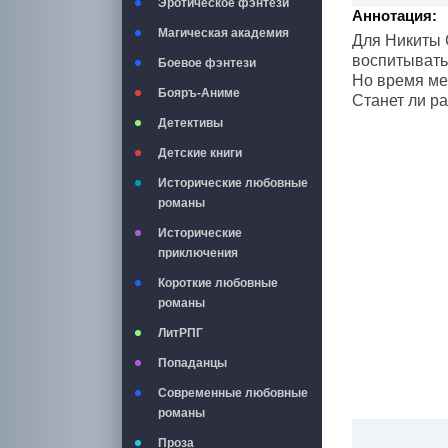
Эротическое фэнтези
Аннотация:
Магическая академия
Для Никиты 
воспитывать,
Боевое фэнтези
Но время мен
Бояръ-Аниме
Станет ли р
Детективы
Детские книги
Исторические любовные
романы
Исторические
приключения
Короткие любовные
романы
ЛитРПГ
Попаданцы
Современные любовные
романы
Проза