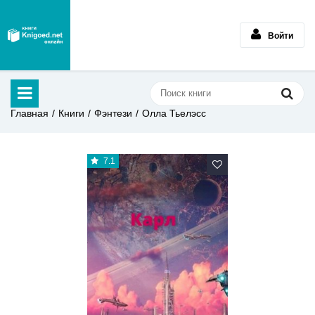
Войти
Главная
Книги
Фэнтези
Олла Тьелэсс
7.1