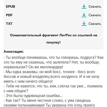
EPUB
Скачать
PDF
Скачать
TXT
Скачать
Ознакомительный фрагмент ЛитРес со ссылкой на
покупку!
Аннотация:
- Ты вообще понимаешь, что ты говоришь, подруга? Как
это ты ему не скажешь, что залетела? Нет, ты вообще,
нормальная? Он же миллиардер!
- Мы едва знакомы, он мой босс, точнее - босс всех
боссов и новый владелец всего холдинга. И я не хочу
иметь с ним ничего общего!
- Тебе не кажется, что ты, кхм, слегка так уже... поимела
с ним общее?
- Это была чудовищная ошибка...
- Как так? Ты меня честное слово, с ума сведешь
своими полунамеками! Ты уверена что отец твоего