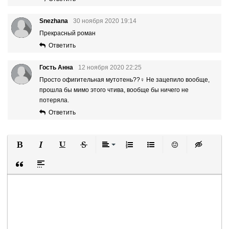
Snezhana
30 ноября 2020 19:14
Прекрасный роман
Ответить
Гость Анна
12 ноября 2020 22:25
Просто офигительная мутотень??‍♀️ Не зацепило вообще,
прошла бы мимо этого чтива, вообще бы ничего не
потеряла.
Ответить
Полужирный
Курсив
Подчеркнутый
Зачеркнутый
Выравнивание
Нумерованный список
Маркированный список
Вставить смайли
Вставка ск
Вставка цитаты
Вставка спойлера