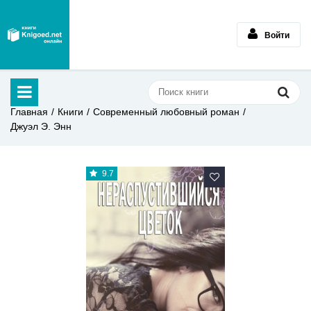
Войти
Главная
Книги
Современный любовный роман
Джуэл Э. Энн
9.7