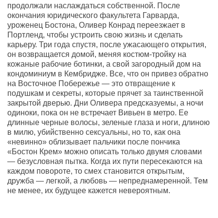
продолжали наслаждаться собственной. После
окончания юридического факультета Гарварда,
уроженец Бостона, Оливер Конрад переезжает в
Портленд, чтобы устроить свою жизнь и сделать
карьеру. Три года спустя, после ужасающего открытия,
он возвращается домой, меняя костюм-тройку на
кожаные рабочие ботинки, а свой загородный дом на
кондоминиум в Кембридже. Все, что он привез обратно
на Восточное Побережье — это отвращение к
подушкам и секреты, которые прячет за таинственной
закрытой дверью. Дни Оливера предсказуемы, а ночи
одиноки, пока он не встречает Вивьен в метро. Ее
длинные черные волосы, зеленые глаза и ноги, длиною
в милю, убийственно сексуальны, но то, как она
«невинно» облизывает пальчики после пончика
«Бостон Крем» можно описать только двумя словами
— безусловная пытка. Когда их пути пересекаются на
каждом повороте, то смех становится открытым,
дружба — легкой, а любовь — непреднамеренной. Тем
не менее, их будущее кажется невероятным.