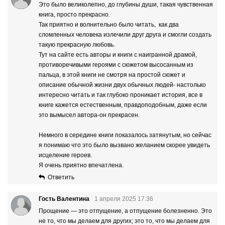
Это было великолепно, до глубины души, такая чувственная
книга, просто прекрасно.
Так приятно и волнительно было читать, как два
сломленных человека излечили друг друга и смогли создать
такую прекрасную любовь.
Тут на сайте есть авторы и книги с наигранной драмой,
противоречивыми героями с сюжетом высосанным из
пальца, в этой книги не смотря на простой сюжет и
описание обычной жизни двух обычных людей- настолько
интересно читать и так глубоко проникает история, все в
книге кажется естественным, правдоподобным, даже если
это вымысел автора-он прекрасен.
Немного в середине книги показалось затянутым, но сейчас
я понимаю что это было вызвано желанием скорее увидеть
исцеление героев.
Я очень приятно впечатлена.
Ответить
Гость Валентина
1 апреля 2025 17:36
Прощение — это отпущение, а отпущение болезненно. Это
не то, что мы делаем для других; это то, что мы делаем для