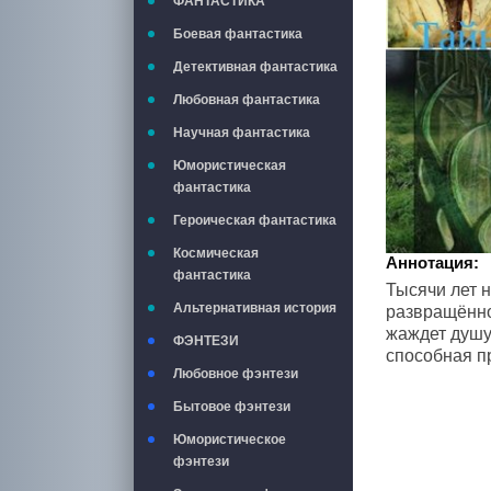
ФАНТАСТИКА
Боевая фантастика
Детективная фантастика
Любовная фантастика
Научная фантастика
Юмористическая
фантастика
Героическая фантастика
Космическая
Аннотация:
фантастика
Тысячи лет н
Альтернативная история
развращённос
жаждет душу 
ФЭНТЕЗИ
способная п
Любовное фэнтези
Бытовое фэнтези
Юмористическое
фэнтези