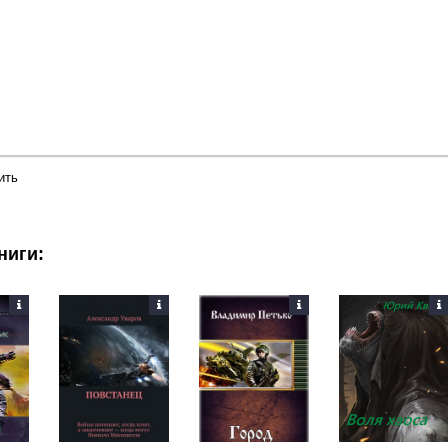
ить
ниги: