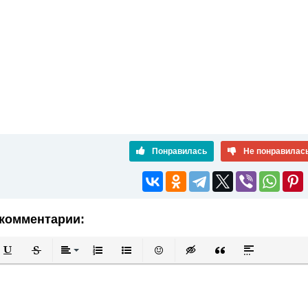
Понравилась
Не понравилас
комментарии:
й
в
Подчеркнутый
Зачеркнутый
Выравнивание
Нумерованный список
Маркированный список
Вставить смайлик
Вставка скрытого текста
Вставка цитаты
Вставка спой