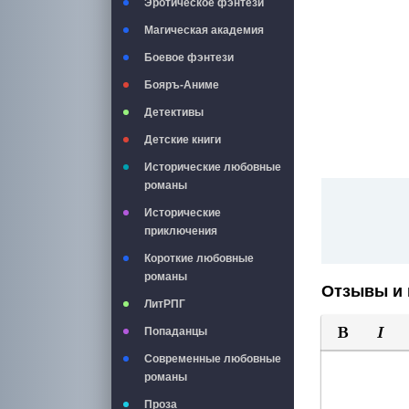
Эротическое фэнтези
Магическая академия
Боевое фэнтези
Бояръ-Аниме
Детективы
Детские книги
Исторические любовные
романы
Исторические
приключения
Короткие любовные
романы
Отзывы и 
ЛитРПГ
Попаданцы
Полужирны
Курси
Современные любовные
романы
Проза