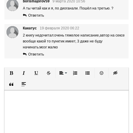
borismajorov59
9 марта 2020 10:56
А ты читай как и я, по диоганали. Пошёл на третью. ?
Ответить
Какатус
19 февраля 2020 06:22
2 книгу недочитал:очень тяжелое написание,автор на сексе
вообще какой то пунктик имеет, 3 даже не буду
начинать:мозг жалко
Ответить
Полужирный
Курсив
Подчеркнутый
Зачеркнутый
Выравнивание
Нумерованный список
Маркированный список
Вставить смайли
Вставка ск
Вставка цитаты
Вставка спойлера