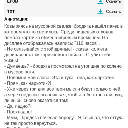
EPUB
Скачать
TXT
Скачать
Аннотация:
Ковыряясь на мусорной свалке, бродяга нашёл пакет, в
котором что-то светилось. Среди пищевых отходов
лежала карточка обмена игровым временем. На
дисплее отображалась надпись: "110 часов".
- Не связывайся с этой дрянью! - сказал коллега,
допивая остатки коричневого пойла. - Сгубит тебе
жизнь!
- Думаешь? - бродяга посмотрел на утопшие по колено
в мусоре ноги.
- Попомни мои слова. Эта штука - она, как наркотик.
- Прям, как наркотик?!
- Уже через три дня все твои мысли будут только о ней,
а через неделю согласишься, чтобы тебе отрезали руку,
лишь бы снова оказаться там!
- Да, ладно?!
- Прохладно!
- Ммм, - бродяга почесал бороду. - Я слышал, что оттуда
не так просто вернуться.