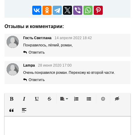
Отзывы и комментарии:
Гость Светлана
14 апреля 2022 18:42
Понравилось, лёгкий, роман,
Ответить
Lampa
28 июня 2020 17:00
Очень понравился роман. Перехожу ко второй части.
Ответить
Полужирный
Курсив
Подчеркнутый
Зачеркнутый
Выравнивание
Нумерованный список
Маркированный список
Вставить смайли
Вставка ск
Вставка цитаты
Вставка спойлера