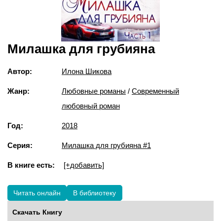
Милашка для грубияна
Автор:
Илона Шикова
Жанр:
Любовные романы
/
Современный
любовный роман
Год:
2018
Серия:
Милашка для грубияна #1
В книге есть:
[+добавить]
Читать онлайн
В библиотеку
Скачать Книгу