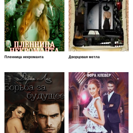
Пленница некроманта
Дворцовая метла