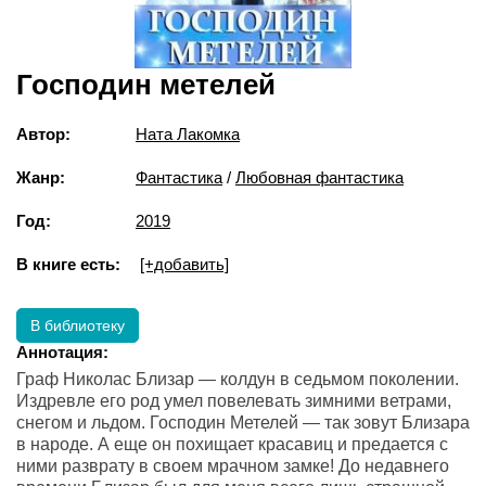
Господин метелей
Автор:
Ната Лакомка
Жанр:
Фантастика
/
Любовная фантастика
Год:
2019
В книге есть:
[+добавить]
В библиотеку
Аннотация:
Граф Николас Близар — колдун в седьмом поколении.
Издревле его род умел повелевать зимними ветрами,
снегом и льдом. Господин Метелей — так зовут Близара
в народе. А еще он похищает красавиц и предается с
ними разврату в своем мрачном замке! До недавнего