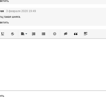
ветить
гея
3 февраля 2020 19:49
пц,такая шняга.
ветить
й
в
Подчеркнутый
Зачеркнутый
Выравнивание
Нумерованный список
Маркированный список
Вставить смайлик
Вставка скрытого текста
Вставка цитаты
Вставка спой
ить