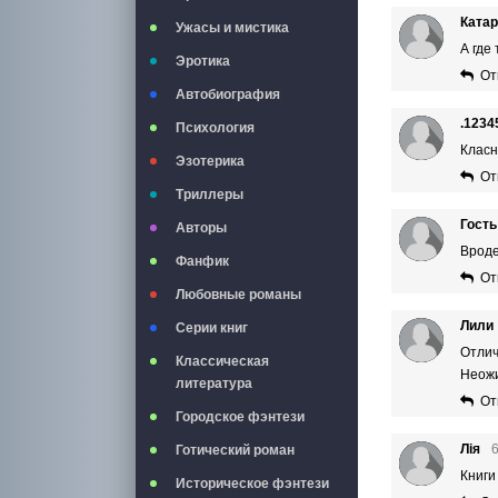
Ката
Ужасы и мистика
А где
Эротика
От
Автобиография
.1234
Психология
Класн
Эзотерика
От
Триллеры
Гость
Авторы
Вроде
Фанфик
От
Любовные романы
Лили
Серии книг
Отлич
Классическая
Неожи
литература
От
Городское фэнтези
Лія
Готический роман
Книги
Историческое фэнтези