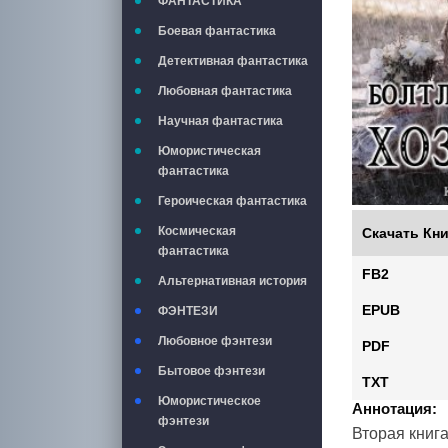
ФАНТАСТИКА
Боевая фантастика
Детективная фантастика
Любовная фантастика
Научная фантастика
Юмористическая
фантастика
Героическая фантастика
Космическая
Скачать Кни
фантастика
FB2
Альтернативная история
EPUB
ФЭНТЕЗИ
Любовное фэнтези
PDF
Бытовое фэнтези
TXT
Юмористическое
Аннотация:
фэнтези
Вторая книг