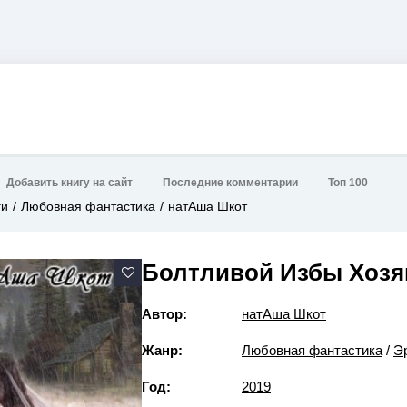
Добавить книгу на сайт
Последние комментарии
Топ 100
ги
Любовная фантастика
натАша Шкот
Болтливой Избы Хозяй
Автор:
натАша Шкот
Жанр:
Любовная фантастика
/
Э
Год:
2019