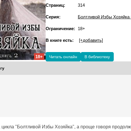
Страниц:
314
Серия:
Болтливой Избы Хозяйка 
Ограничение:
18+
В книге есть:
[+добавить]
18+
Читать онлайн
В библиотеку
гу
а цикла "Болтливой Избы Хозяйка", а проще говоря продо