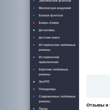
Эротическое фэнтези
Магическая академия
Боевое фэнтези
Бояръ-Аниме
Детективы
Детские книги
Исторические любовные
романы
Исторические
приключения
Короткие любовные
романы
ЛитРПГ
Попаданцы
Современные любовные
романы
Отзывы и 
Проза