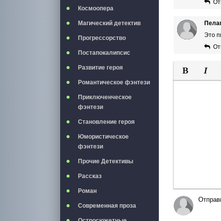
От
Космоопера
Магический детектив
Пела
Это п
Прогрессорство
От
Постапокалипсис
Развитие героя
Романтическое фэнтези
Полужирны
Курси
Приключенческое
фэнтези
Становление героя
Юмористическое
фэнтези
Прочие Детективы
Рассказ
Роман
Отправ
Современная проза
Остросюжетные