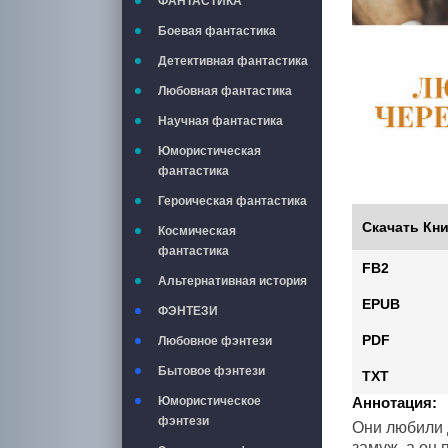
ФАНТАСТИКА
Боевая фантастика
Детективная фантастика
Любовная фантастика
Научная фантастика
Юмористическая
фантастика
Героическая фантастика
Скачать Кни
Космическая
фантастика
FB2
Альтернативная история
EPUB
ФЭНТЕЗИ
PDF
Любовное фэнтези
Бытовое фэнтези
TXT
Аннотация:
Юмористическое
фэнтези
Они любили 
замуж, а он 