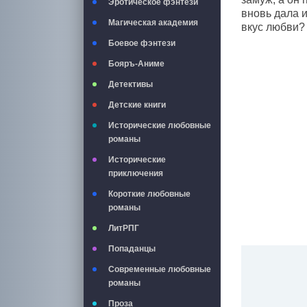
Эротическое фэнтези
вновь дала 
Магическая академия
вкус любви?
Боевое фэнтези
Бояръ-Аниме
Детективы
Детские книги
Исторические любовные
романы
Исторические
приключения
Короткие любовные
романы
ЛитРПГ
Попаданцы
Современные любовные
романы
Проза