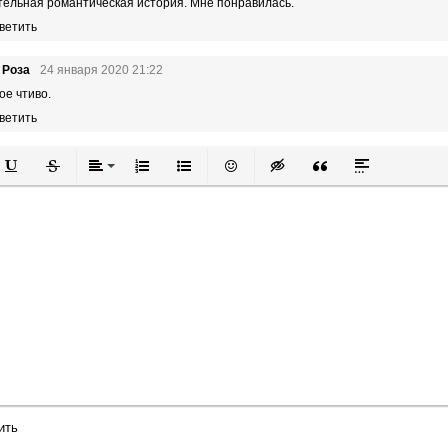
тельная романтическая история. Мне понравилась.
ветить
 Роза
24 января 2020 21:22
ое чтиво.
ветить
й
в
Подчеркнутый
Зачеркнутый
Выравнивание
Нумерованный список
Маркированный список
Вставить смайлик
Вставка скрытого текста
Вставка цитаты
Вставка спой
ить