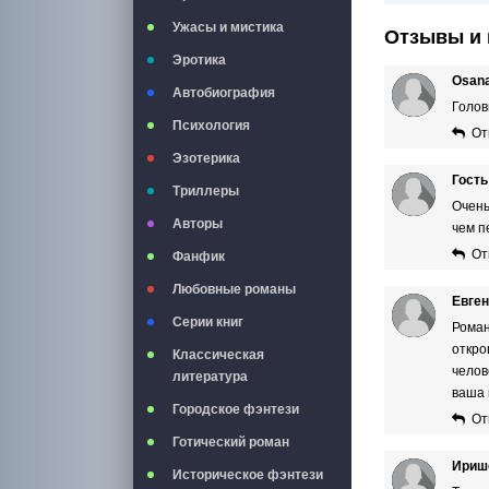
Ужасы и мистика
Отзывы и 
Эротика
Osan
Автобиография
Голов
Психология
От
Эзотерика
Гость
Триллеры
Очень
Авторы
чем п
От
Фанфик
Любовные романы
Евге
Серии книг
Роман
откро
Классическая
челов
литература
ваша 
Городское фэнтези
От
Готический роман
Ириш
Историческое фэнтези