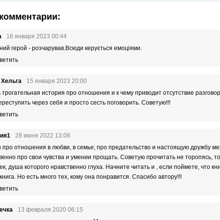
комментарии:
a
16 января 2023 00:44
ний герой - розчарував.Всюди керується емоціями.
ветить
 Хельга
15 января 2023 20:00
 трогательная история про отношения и к чему приводит отсутствие разговор
ереступить через себя и просто сесть поговорить. Советую!!!
ветить
ния1
28 июня 2022 13:08
 про отношения в любви, в семье; про предательство и настоящую дружбу м
венно про свои чувства и умении прощать. Советую прочитать не торопясь, то
ек, душа которого нравственно глуха. Начните читать и , если поймете, что кни
книга. Но есть много тех, кому она понравится. Спасибо автору!!!
ветить
ечка
13 февраля 2020 06:15