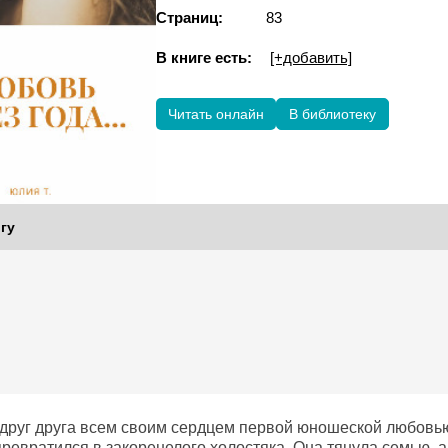
Страниц:
83
В книге есть:
[+добавить]
Читать онлайн
В библиотеку
гу
друг друга всем своим сердцем первой юношеской любовью
превратился в закоренелого холостяка. Она тянула семью, а