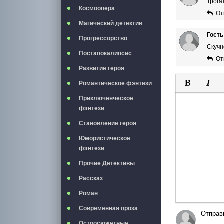
Трога
Космоопера
От
Магический детектив
Гость
Прогрессорство
Скучн
Постапокалипсис
От
Развитие героя
Романтическое фэнтези
Полужирны
Курси
Приключенческое
фэнтези
Становление героя
Юмористическое
фэнтези
Прочие Детективы
Рассказ
Роман
Современная проза
Отправ
Остросюжетные