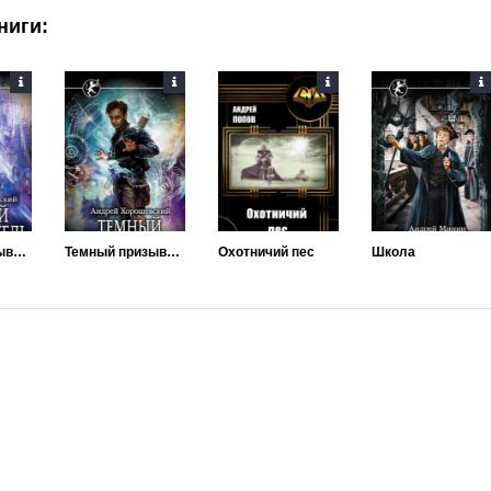
ниги:
Темный призыватель. Исправление ошибок
Темный призыватель. Том 1. Часть I
Охотничий пес
Школа