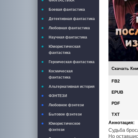
ФАНТАСТИКА
Боевая фантастика
Детективная фантастика
Любовная фантастика
Научная фантастика
Юмористическая
фантастика
Героическая фантастика
Скачать Кни
Космическая
фантастика
FB2
Альтернативная история
EPUB
ФЭНТЕЗИ
PDF
Любовное фэнтези
TXT
Бытовое фэнтези
Аннотация:
Юмористическое
Судьба броса
фэнтези
Но оставшис