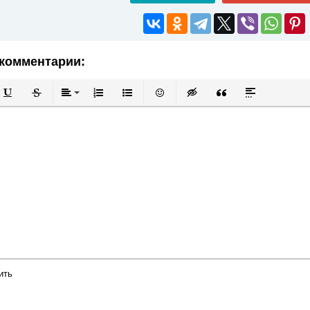
комментарии:
й
в
Подчеркнутый
Зачеркнутый
Выравнивание
Нумерованный список
Маркированный список
Вставить смайлик
Вставка скрытого текста
Вставка цитаты
Вставка спой
ить