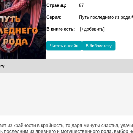
Страниц:
87
Серия:
Путь последнего из рода 
В книге есть:
[+добавить]
Читать онлайн
В библиотеку
гу
ет из крайности в крайность, то даря минуты счастья, удачи 
ь последним из древнего и могущественного рода, выбор н