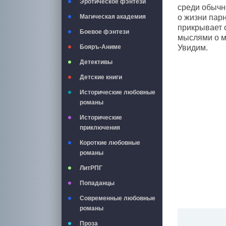
Эротическое фэнтези
среди обычно
о жизни парн
Магическая академия
прикрывает 
Боевое фэнтези
мыслями о м
Увидим.
Бояръ-Аниме
Детективы
Детские книги
Исторические любовные
романы
Исторические
приключения
Короткие любовные
романы
ЛитРПГ
Попаданцы
Современные любовные
романы
Проза