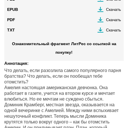
EPUB
Скачать
PDF
Скачать
TXT
Скачать
Ознакомительный фрагмент ЛитРес со ссылкой на
покупку!
Аннотация:
Что делать, если разозлила самого популярного парня
братства? Что делать, если он пообещал тебе
отомстить?
Амелия настоящая американская девчонка. Она
работает в газете, учится на втором курсе и мечтает
влюбиться. Но ее мечтам не суждено сбыться.
Доминик Крамберг, местная звезда, оказывается на
одной вечеринке с Амелией. Между ними вспыхивает
нешуточный конфликт. Теперь мысли Доминика
крутятся только вокруг одного – как бы отомстить
Амелии. И он придумывает план. План, который