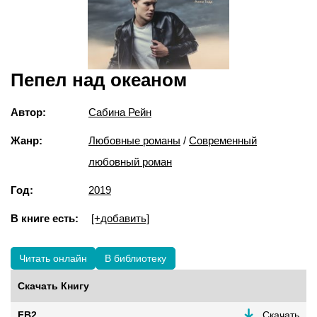
Пепел над океаном
Автор:
Сабина Рейн
Жанр:
Любовные романы
/
Современный
любовный роман
Год:
2019
В книге есть:
[+добавить]
Читать онлайн
В библиотеку
Скачать Книгу
FB2
Скачать