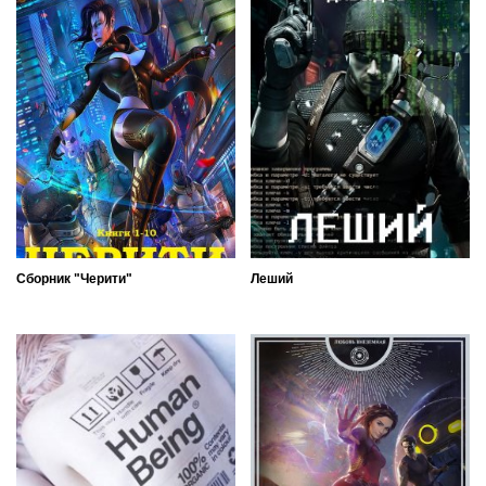
Сборник "Черити"
Леший