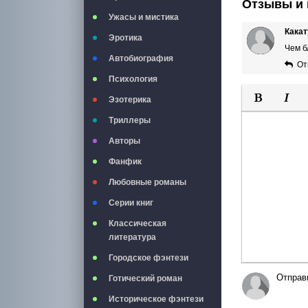
Отзывы и 
Ужасы и мистика
Какат
Эротика
Чем б
Автобиография
От
Психология
Эзотерика
Полужирны
Курси
Триллеры
Авторы
Фанфик
Любовные романы
Серии книг
Классическая
литература
Городское фэнтези
Отправ
Готический роман
Историческое фэнтези