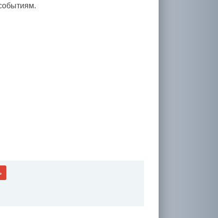
 событиям.
ь