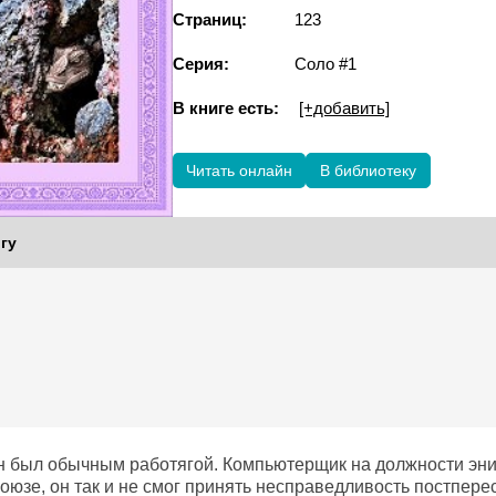
Страниц:
123
Серия:
Соло #1
В книге есть:
[+добавить]
Читать онлайн
В библиотеку
гу
н был обычным работягой. Компьютерщик на должности эн
оюзе, он так и не смог принять несправедливость постпере