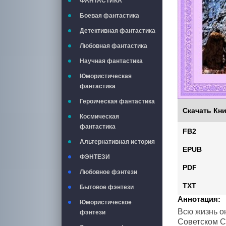
ФАНТАСТИКА
Боевая фантастика
Детективная фантастика
Любовная фантастика
Научная фантастика
Юмористическая
фантастика
Героическая фантастика
Скачать Кни
Космическая
фантастика
FB2
Альтернативная история
EPUB
ФЭНТЕЗИ
PDF
Любовное фэнтези
TXT
Бытовое фэнтези
Аннотация:
Юмористическое
Всю жизнь о
фэнтези
Советском С