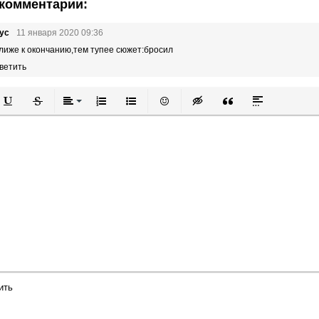
комментарии:
ус
11 января 2020 09:36
лиже к окончанию,тем тупее сюжет:бросил
ветить
й
в
Подчеркнутый
Зачеркнутый
Выравнивание
Нумерованный список
Маркированный список
Вставить смайлик
Вставка скрытого текста
Вставка цитаты
Вставка спой
ить