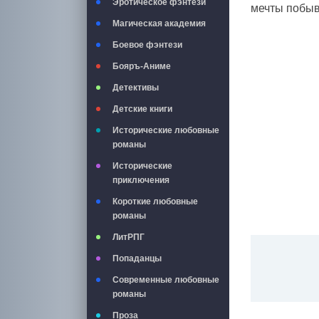
Эротическое фэнтези
мечты побыв
Магическая академия
Боевое фэнтези
Бояръ-Аниме
Детективы
Детские книги
Исторические любовные
романы
Исторические
приключения
Короткие любовные
романы
ЛитРПГ
Попаданцы
Современные любовные
романы
Проза