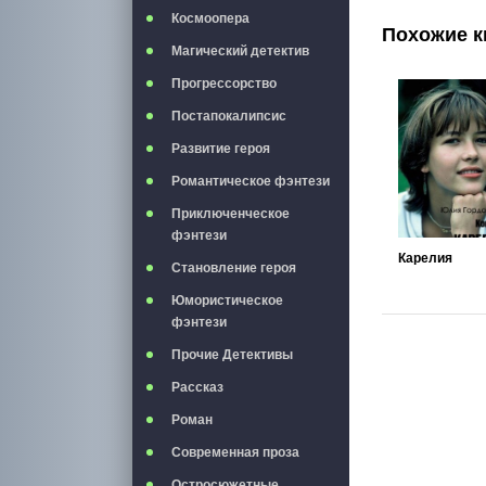
Космоопера
Похожие к
Магический детектив
Прогрессорство
Постапокалипсис
Развитие героя
Романтическое фэнтези
Приключенческое
фэнтези
Карелия
Становление героя
Юмористическое
фэнтези
Прочие Детективы
Рассказ
Роман
Современная проза
Остросюжетные