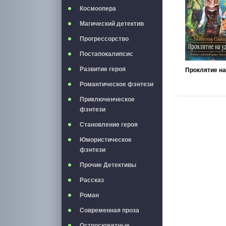
Космоопера
Магический детектив
Прогрессорство
Постапокалипсис
Развитие героя
Романтическое фэнтези
Приключенческое
фэнтези
Становление героя
Юмористическое
фэнтези
Прочие Детективы
Рассказ
Роман
Современная проза
Остросюжетные