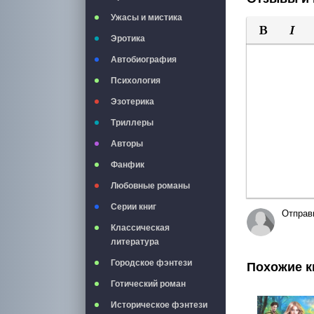
Ужасы и мистика
Эротика
Полужирны
Курси
Автобиография
Психология
Эзотерика
Триллеры
Авторы
Фанфик
Любовные романы
Серии книг
Отправ
Классическая
литература
Городское фэнтези
Похожие к
Готический роман
Историческое фэнтези