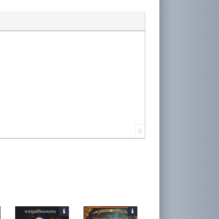
лера
0