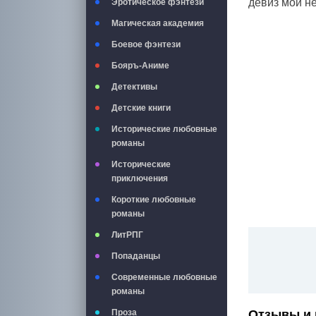
девиз мой не
Эротическое фэнтези
Магическая академия
Боевое фэнтези
Бояръ-Аниме
Детективы
Детские книги
Исторические любовные
романы
Исторические
приключения
Короткие любовные
романы
ЛитРПГ
Попаданцы
Современные любовные
романы
Проза
Отзывы и 