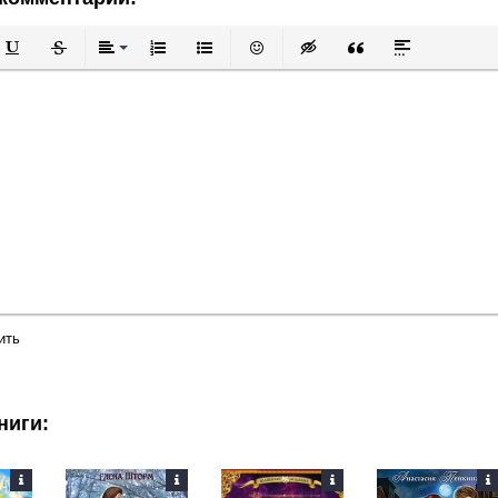
й
в
Подчеркнутый
Зачеркнутый
Выравнивание
Нумерованный список
Маркированный список
Вставить смайлик
Вставка скрытого текста
Вставка цитаты
Вставка спой
ить
ниги: