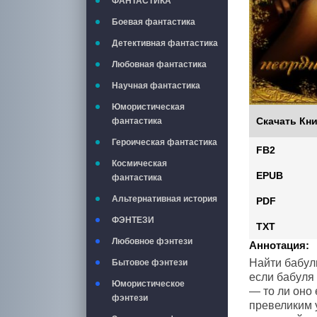
ФАНТАСТИКА
Боевая фантастика
Детективная фантастика
Любовная фантастика
Научная фантастика
Юмористическая
Скачать Кни
фантастика
Героическая фантастика
FB2
Космическая
EPUB
фантастика
Альтернативная история
PDF
ФЭНТЕЗИ
TXT
Любовное фэнтези
Аннотация:
Найти бабулю
Бытовое фэнтези
если бабуля
Юмористическое
— то ли оно 
фэнтези
превеликим у