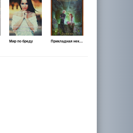
Мир по бреду
Прикладная некромантия. Записки между страниц