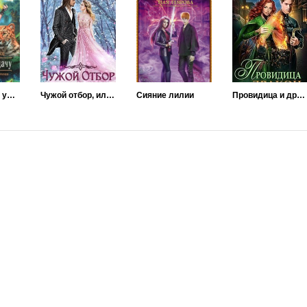
Проклятие на удачу
Чужой отбор, или Охота на Мечту
Сияние лилии
Провидица и дракон