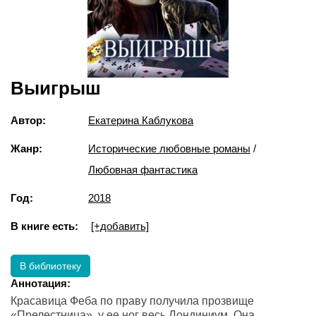
Выигрыш
Автор:
Екатерина Каблукова
Жанр:
Исторические любовные романы
/
Любовная фантастика
Год:
2018
В книге есть:
[+добавить]
В библиотеку
Аннотация:
Красавица Феба по праву получила прозвище
«Прелестница», у ее ног весь Лондиниум. Она