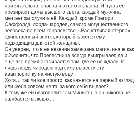
притягательна, опасна и оттого желанна. И пусть её
презирают дамы высшего света, каждый мужчина
мечтает заполучить её. Каждый, кроме Грегори
Саффолда, лорда-чародея, самого могущественного
человека во всем королевстве. «Расчетливая стерва» -
единственный эпитет, который кажется ему
подходящим для этой женщины.
Он уверен, что в ее везении замешана магия, иначе как
объяснить, что Прелестница всегда выигрывает, да и
еще все время оказывается там, где её не ждали. И
лишь лорду-чародею под силу вывести эту
авантюристку на чистую воду.
Хотя… так ли все просто, как кажется на первый взгляд
или Феба совсем не та, за кого себя выдает?
К тому же ей благоволит сам Министр, а он никогда не
ошибается в людях…