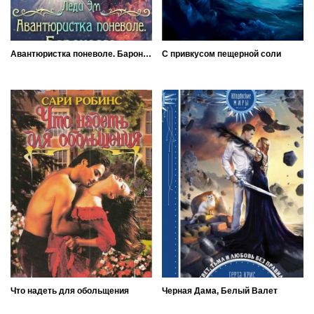
Авантюристка поневоле. Баронесса
С привкусом пещерной соли
Что надеть для обольщения
Черная Дама, Белый Валет