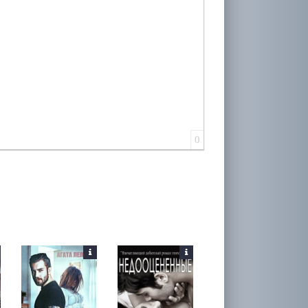
лера
0