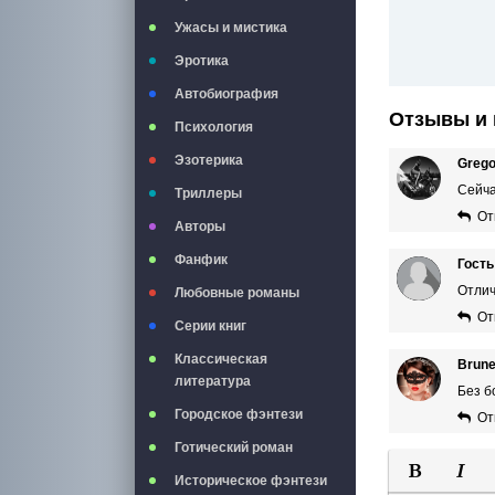
Ужасы и мистика
Эротика
Автобиография
Отзывы и 
Психология
Эзотерика
Grego
Сейча
Триллеры
От
Авторы
Фанфик
Гость
Отлич
Любовные романы
От
Серии книг
Классическая
Brune
литература
Без б
Городское фэнтези
От
Готический роман
Историческое фэнтези