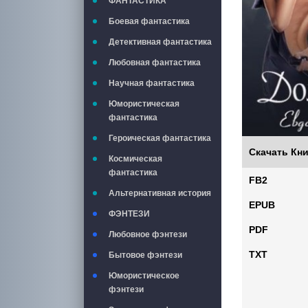
ФАНТАСТИКА
Боевая фантастика
Детективная фантастика
Любовная фантастика
Научная фантастика
Юмористическая
фантастика
Героическая фантастика
Скачать Кни
Космическая
фантастика
FB2
Альтернативная история
EPUB
ФЭНТЕЗИ
PDF
Любовное фэнтези
TXT
Бытовое фэнтези
Юмористическое
фэнтези