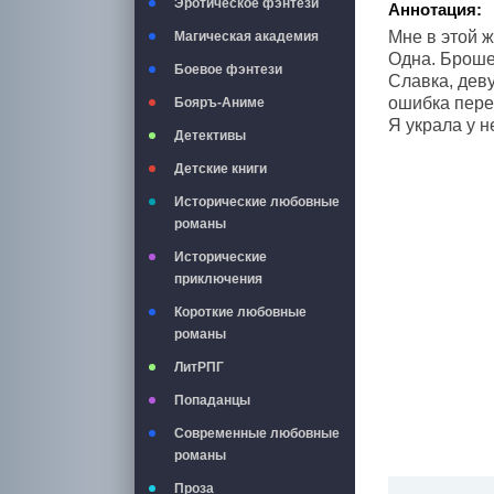
Эротическое фэнтези
Аннотация:
Мне в этой ж
Магическая академия
Одна. Броше
Боевое фэнтези
Славка, дев
ошибка пере
Бояръ-Аниме
Я украла у 
Детективы
Детские книги
Исторические любовные
романы
Исторические
приключения
Короткие любовные
романы
ЛитРПГ
Попаданцы
Современные любовные
романы
Проза