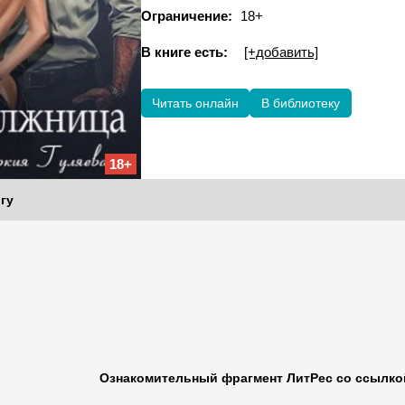
Ограничение:
18+
В книге есть:
[+добавить]
Читать онлайн
В библиотеку
18+
гу
Ознакомительный фрагмент ЛитРес со ссылкой