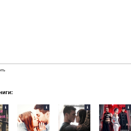
й
в
Подчеркнутый
Зачеркнутый
Выравнивание
Нумерованный список
Маркированный список
Вставить смайлик
Вставка скрытого текста
Вставка цитаты
Вставка спой
ить
ниги: