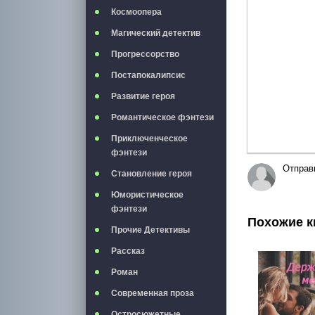
Полужирны
Курси
Космоопера
Магический детектив
Прогрессорство
Постапокалипсис
Развитие героя
Романтическое фэнтези
Приключенческое
фэнтези
Отправ
Становление героя
Юмористическое
фэнтези
Похожие к
Прочие Детективы
Рассказ
Роман
Современная проза
Остросюжетные