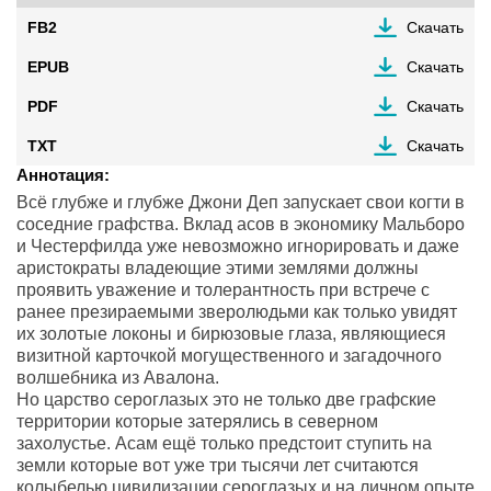
FB2
Скачать
EPUB
Скачать
PDF
Скачать
TXT
Скачать
Аннотация:
Всё глубже и глубже Джони Деп запускает свои когти в
соседние графства. Вклад асов в экономику Мальборо
и Честерфилда уже невозможно игнорировать и даже
аристократы владеющие этими землями должны
проявить уважение и толерантность при встрече с
ранее презираемыми зверолюдьми как только увидят
их золотые локоны и бирюзовые глаза, являющиеся
визитной карточкой могущественного и загадочного
волшебника из Авалона.
Но царство сероглазых это не только две графские
территории которые затерялись в северном
захолустье. Асам ещё только предстоит ступить на
земли которые вот уже три тысячи лет считаются
колыбелью цивилизации сероглазых и на личном опыте