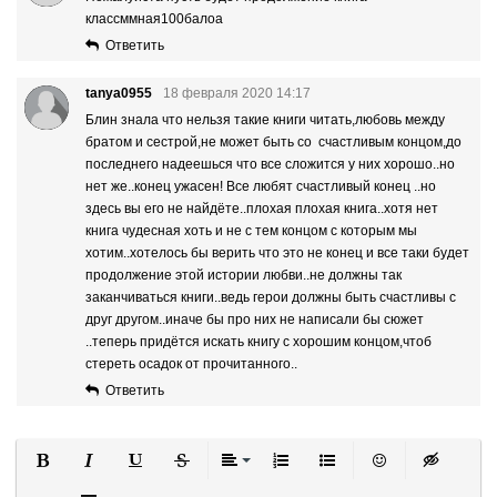
классммная100балоа
Ответить
tanya0955
18 февраля 2020 14:17
Блин знала что нельзя такие книги читать,любовь между
братом и сестрой,не может быть со счастливым концом,до
последнего надеешься что все сложится у них хорошо..но
нет же..конец ужасен! Все любят счастливый конец ..но
здесь вы его не найдёте..плохая плохая книга..хотя нет
книга чудесная хоть и не с тем концом с которым мы
хотим..хотелось бы верить что это не конец и все таки будет
продолжение этой истории любви..не должны так
заканчиваться книги..ведь герои должны быть счастливы с
друг другом..иначе бы про них не написали бы сюжет
..теперь придётся искать книгу с хорошим концом,чтоб
стереть осадок от прочитанного..
Ответить
Полужирный
Курсив
Подчеркнутый
Зачеркнутый
Выравнивание
Нумерованный список
Маркированный список
Вставить смайли
Вставка ск