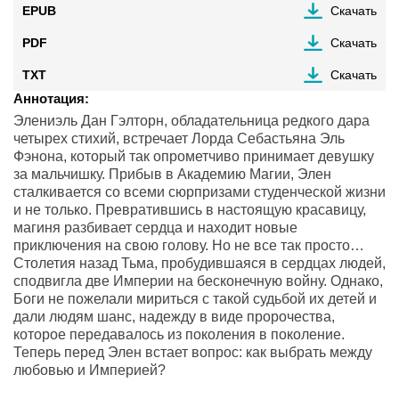
EPUB
Скачать
PDF
Скачать
TXT
Скачать
Аннотация:
Элениэль Дан Гэлторн, обладательница редкого дара
четырех стихий, встречает Лорда Себастьяна Эль
Фэнона, который так опрометчиво принимает девушку
за мальчишку. Прибыв в Академию Магии, Элен
сталкивается со всеми сюрпризами студенческой жизни
и не только. Превратившись в настоящую красавицу,
магиня разбивает сердца и находит новые
приключения на свою голову. Но не все так просто…
Столетия назад Тьма, пробудившаяся в сердцах людей,
сподвигла две Империи на бесконечную войну. Однако,
Боги не пожелали мириться с такой судьбой их детей и
дали людям шанс, надежду в виде пророчества,
которое передавалось из поколения в поколение.
Теперь перед Элен встает вопрос: как выбрать между
любовью и Империей?