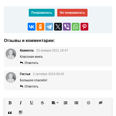
Понравилась
Не понравилась
Отзывы и комментарии:
Камилла
23 января 2021 18:47
Классная книга.
Ответить
Гостья
2 октября 2019 09:45
Большое спасибо!
Ответить
Полужирный
Курсив
Подчеркнутый
Зачеркнутый
Выравнивание
Нумерованный список
Маркированный список
Вставить смайли
Вставка ск