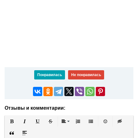
Понравилась
Не понравилась
Отзывы и комментарии:
Полужирный
Курсив
Подчеркнутый
Зачеркнутый
Выравнивание
Нумерованный список
Маркированный список
Вставить смайли
Вставка ск