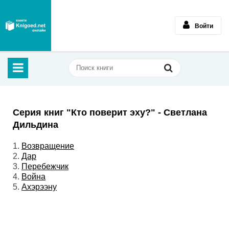
Войти
Серия книг "Кто поверит эху?" - Светлана
Дильдина
1.
Возвращение
2.
Дар
3.
Перебежчик
4.
Война
5.
Ахэрээну