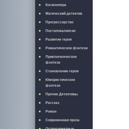
Космоопера
Магический детектив
Прогрессорство
Постапокалипсис
Развитие героя
Романтическое фэнтези
Приключенческое
фэнтези
Становление героя
Юмористическое
фэнтези
Прочие Детективы
Рассказ
Роман
Современная проза
Остросюжетные