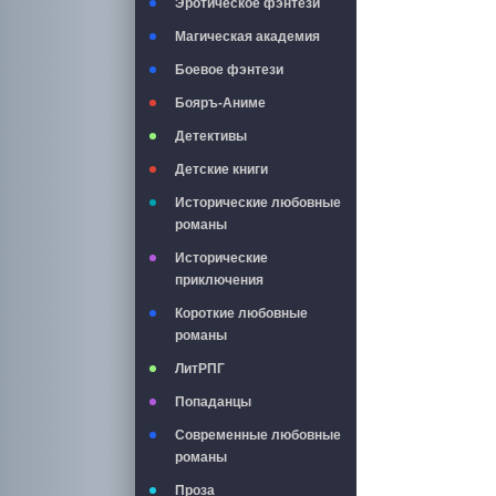
Эротическое фэнтези
Магическая академия
Боевое фэнтези
Бояръ-Аниме
Детективы
Детские книги
Исторические любовные
романы
Исторические
приключения
Короткие любовные
романы
ЛитРПГ
Попаданцы
Современные любовные
романы
Проза