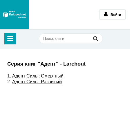
Войти
Серия книг "Адепт" - Larchout
1.
Адепт Силы: Смертный
2.
Адепт Силы: Развитый