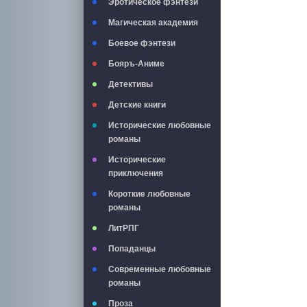
Эротическое фэнтези
Магическая академия
Боевое фэнтези
Бояръ-Аниме
Детективы
Детские книги
Исторические любовные
романы
Исторические
приключения
Короткие любовные
романы
ЛитРПГ
Попаданцы
Современные любовные
романы
Проза