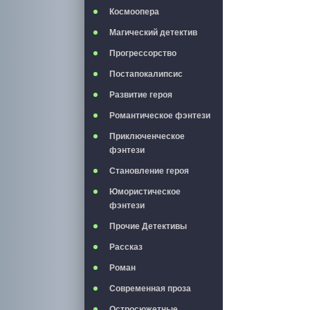
Космоопера
Магический детектив
Прогрессорство
Постапокалипсис
Развитие героя
Романтическое фэнтези
Приключенческое
фэнтези
Становление героя
Юмористическое
фэнтези
Прочие Детективы
Рассказ
Роман
Современная проза
Остросюжетные