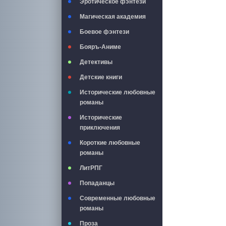
Эротическое фэнтези
Магическая академия
Боевое фэнтези
Бояръ-Аниме
Детективы
Детские книги
Исторические любовные
романы
Исторические
приключения
Короткие любовные
романы
ЛитРПГ
Попаданцы
Современные любовные
романы
Проза