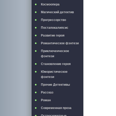
Космоопера
Магический детектив
Прогрессорство
Постапокалипсис
Развитие героя
Романтическое фэнтези
Приключенческое
фэнтези
Становление героя
Юмористическое
фэнтези
Прочие Детективы
Рассказ
Роман
Современная проза
Остросюжетные