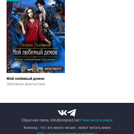
ФРАГМЕНТ
Мой любимый демон
Любовная фантастика
Обратная связь: info@knigoed.net /
Чем читать книги
Книгоед - тот, кто много читает, любит читать книги
FAQ - часто задаваемые вопросы