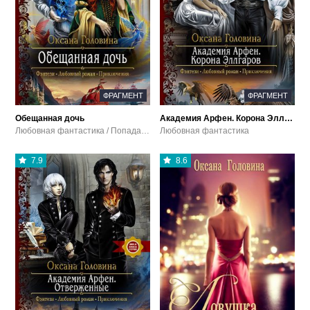
ФРАГМЕНТ
ФРАГМЕНТ
Обещанная дочь
Академия Арфен. Корона Эллгаров
Любовная фантастика / Попаданцы
Любовная фантастика
7.9
8.6