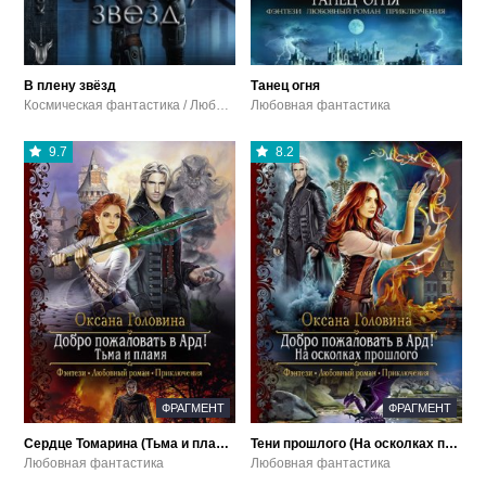
В плену звёзд
Танец огня
Космическая фантастика / Любовная фантастика / Попаданцы
Любовная фантастика
9.7
8.2
ФРАГМЕНТ
ФРАГМЕНТ
Сердце Томарина (Тьма и пламя)
Тени прошлого (На осколках прошлого)
Любовная фантастика
Любовная фантастика