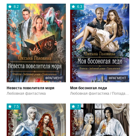
8.2
6.3
ФРАГМЕНТ
ФРАГМЕНТ
Невеста повелителя моря
Моя босоногая леди
Любовная фантастика
Любовная фантастика / Попаданцы
7.5
7