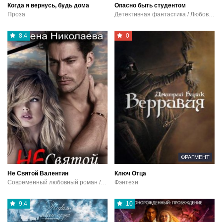
Когда я вернусь, будь дома
Опасно быть студентом
Проза
Детективная фантастика / Любовная фантастика / Юмористическая фантастика
8.4
0
ФРАГМЕНТ
Не Святой Валентин
Ключ Отца
Современный любовный роман / Эротика
Фэнтези
9.4
10