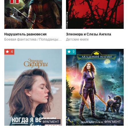
Нарушитель равновесия
Элеонора и Слезы Ангела
Боевая фантастика / Попаданцы / Фэнтези
Детские книги
4
9
ФРАГМЕНТ
ФРАГМЕНТ