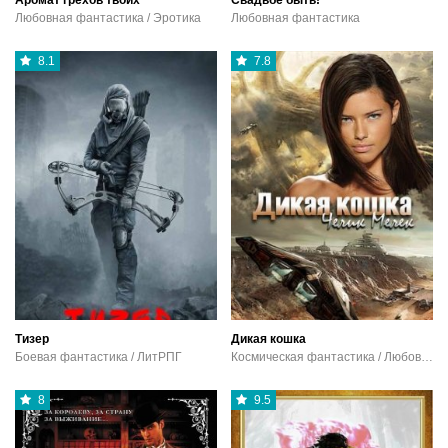
Аромат грехов твоих
Свадьбе быть!
Любовная фантастика / Эротика
Любовная фантастика
8.1
7.8
Тизер
Дикая кошка
Боевая фантастика / ЛитРПГ
Космическая фантастика / Любовная фантастика
8
9.5