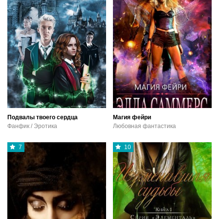
Подвалы твоего сердца
Магия фейри
Фанфик / Эротика
Любовная фантастика
7
10