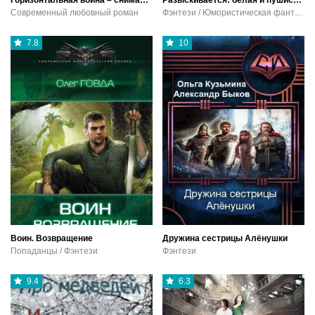
Горизонтальная война – снимая маски
Разыскивается: белая и пушистая, с криминальными наклонностями!
Современный любовный роман
Фэнтези / Юмористическая фантастика
7.8
10
Воин. Возвращение
Дружина сестрицы Алёнушки
Попаданцы / Фэнтези
Фэнтези
9.4
6.3