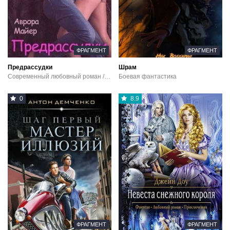
ФРАГМЕНТ
ФРАГМЕНТ
Предрассудки
Шрам
Современный любовный роман / Эротика
Боевая фантастика
0
8.9
ФРАГМЕНТ
ФРАГМЕНТ