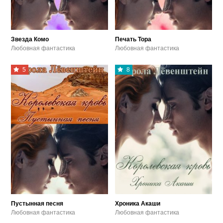
Звезда Комо
Печать Тора
Любовная фантастика
Любовная фантастика
5
8
Пустынная песня
Хроника Акаши
Любовная фантастика
Любовная фантастика