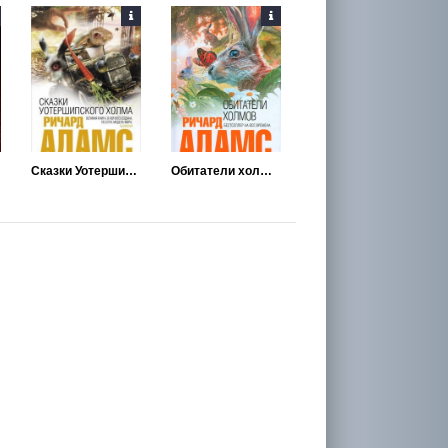
Сказки Уотершипского холма
Обитатели холмов