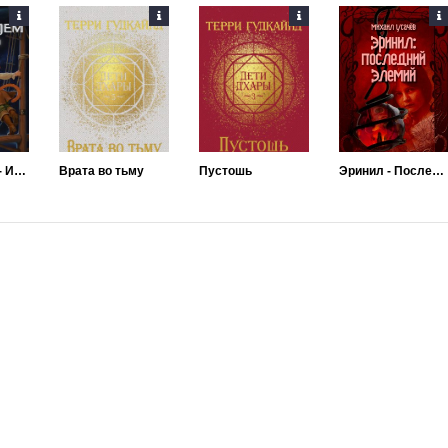
Новый Эдем - Инфиниум
Врата во тьму
Пустошь
Эринил - Последний Элемий