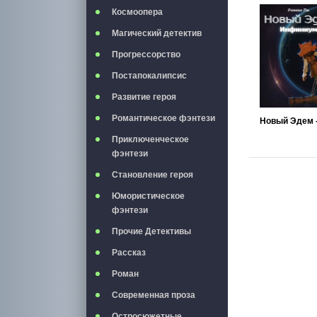
Космоопера
Магический детектив
Прогрессорство
Постапокалипсис
Развитие героя
Романтическое фэнтези
Приключенческое
фэнтези
Становление героя
Юмористическое
фэнтези
Прочие Детективы
Рассказ
Роман
Современная проза
Остросюжетные