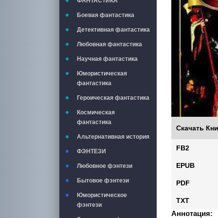
ФАНТАСТИКА
Боевая фантастика
Детективная фантастика
Любовная фантастика
Научная фантастика
Юмористическая
фантастика
Героическая фантастика
Космическая
фантастика
Скачать Кни
Альтернативная история
FB2
ФЭНТЕЗИ
EPUB
Любовное фэнтези
Бытовое фэнтези
PDF
Юмористическое
TXT
фэнтези
Аннотация: