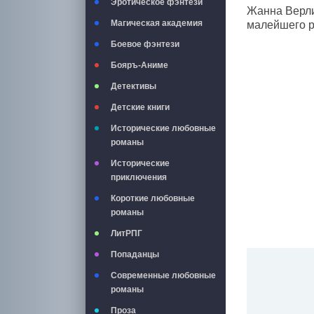
Эротическое фэнтези
Жанна Верли
Магическая академия
малейшего р
Боевое фэнтези
Бояръ-Аниме
Детективы
Детские книги
Исторические любовные
романы
Исторические
приключения
Короткие любовные
романы
ЛитРПГ
Попаданцы
Современные любовные
романы
Проза