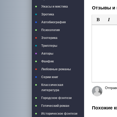
Ужасы и мистика
Отзывы и 
Эротика
Автобиография
Полужирны
Курси
Психология
Эзотерика
Триллеры
Авторы
Фанфик
Любовные романы
Серии книг
Классическая
Отправ
литература
Городское фэнтези
Готический роман
Похожие к
Историческое фэнтези