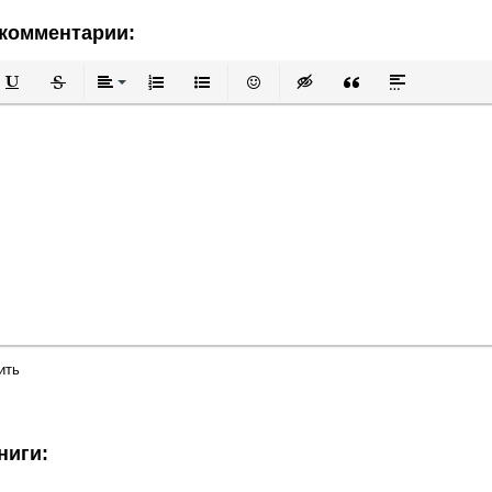
комментарии:
й
в
Подчеркнутый
Зачеркнутый
Выравнивание
Нумерованный список
Маркированный список
Вставить смайлик
Вставка скрытого текста
Вставка цитаты
Вставка спой
ить
ниги: