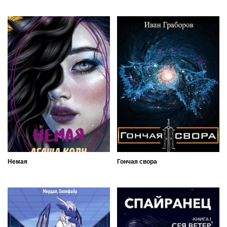
Немая
Гончая свора