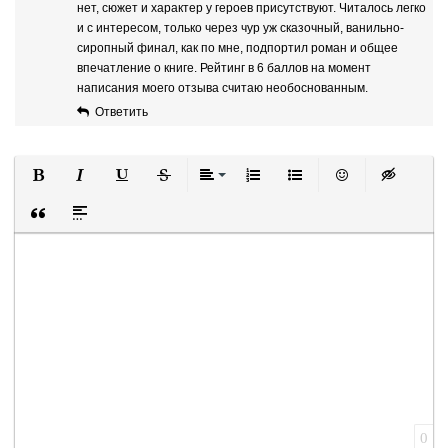
нет, сюжет и характер у героев присутствуют. Читалось легко
и с интересом, только через чур уж сказочный, ванильно-
сиропный финал, как по мне, подпортил роман и общее
впечатление о книге. Рейтинг в 6 баллов на момент
написания моего отзыва считаю необоснованным.
Ответить
Полужирный
Курсив
Подчеркнутый
Зачеркнутый
Выравнивание
Нумерованный список
Маркированный список
Вставить смайли
Вставка ск
Вставка цитаты
Вставка спойлера
0