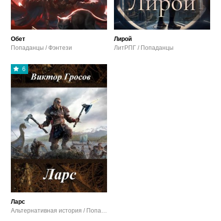
Обет
Лирой
Попаданцы / Фэнтези
ЛитРПГ / Попаданцы
6
Ларс
Альтернативная история / Попаданцы