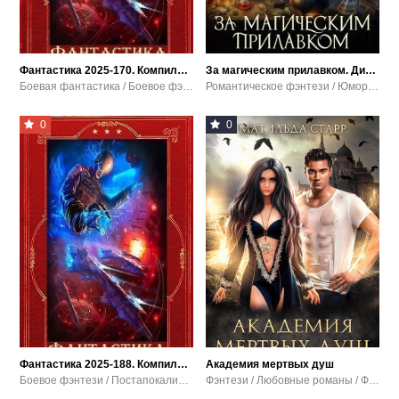
Фантастика 2025-170. Компиляция. Книги 1-30
За магическим прилавком. Дилогия
Боевая фантастика / Боевое фэнтези / Любовное фэнтези
Романтическое фэнтези / Юмористическое фэнтези / Любовное фэнтези / Бытовое фэнтези
0
0
Фантастика 2025-188. Компиляция. Книги 1-22
Академия мертвых душ
Боевое фэнтези / Постапокалипсис / Боевая фантастика / Любовное фэнтези
Фэнтези / Любовные романы / Фантастика