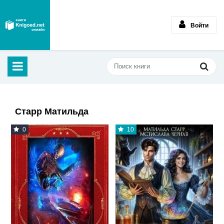
Войти
Старр Матильда
0
10