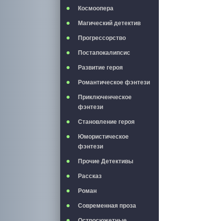
Космоопера
Магический детектив
Прогрессорство
Постапокалипсис
Развитие героя
Романтическое фэнтези
Приключенческое
фэнтези
Становление героя
Юмористическое
фэнтези
Прочие Детективы
Рассказ
Роман
Современная проза
Остросюжетные