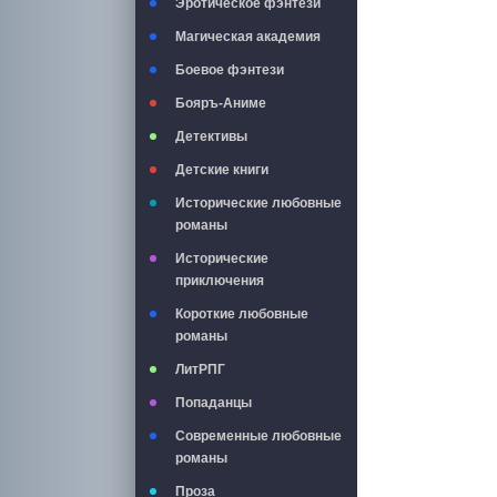
Эротическое фэнтези
Магическая академия
Боевое фэнтези
Бояръ-Аниме
Детективы
Детские книги
Исторические любовные
романы
Исторические
приключения
Короткие любовные
романы
ЛитРПГ
Попаданцы
Современные любовные
романы
Проза