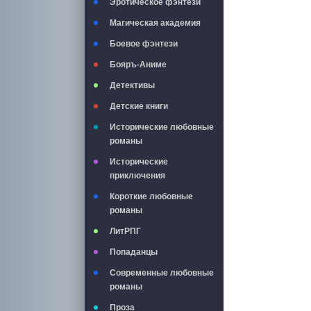
Эротическое фэнтези
Магическая академия
Боевое фэнтези
Бояръ-Аниме
Детективы
Детские книги
Исторические любовные
романы
Исторические
приключения
Короткие любовные
романы
ЛитРПГ
Попаданцы
Современные любовные
романы
Проза