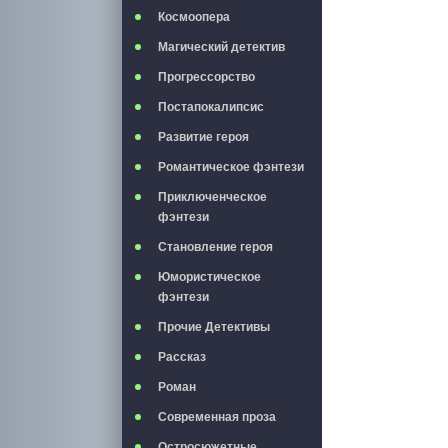
Космоопера
Магический детектив
Прогрессорство
Постапокалипсис
Развитие героя
Романтическое фэнтези
Приключенческое
фэнтези
Становление героя
Юмористическое
фэнтези
Прочие Детективы
Рассказ
Роман
Современная проза
Остросюжетные