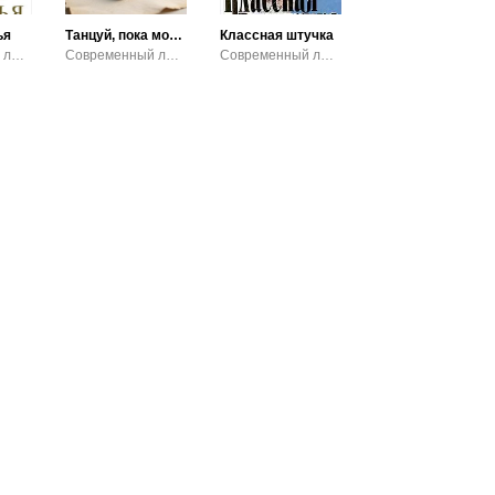
ья
Танцуй, пока можешь
Классная штучка
Современный любовный роман
Современный любовный роман
Современный любовный роман